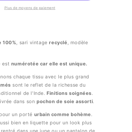
New
Neroli
Plus de moyens de paiement
numéro
1006
ie 100%
, sari vintage
recyclé
, modèle
e est
numérotée car elle est unique.
nons chaque tissu avec le plus grand
imés
sont le reflet de la richesse du
aditionnel de l'Inde.
Finitions soignées
.
livrée dans son
pochon de soie assorti
.
pour un porté
urbain comme bohème
.
aussi bien en liquette pour un look plus
rentré dans une jupe ou un pantalon de