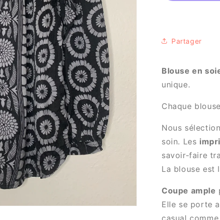
New
Neroli
numéro
1006
Partager
Blouse en so
unique.
Chaque blous
Nous sélection
soin. Les
impr
savoir-faire tr
La blouse est 
Coupe ample
Elle se porte 
casual comme 