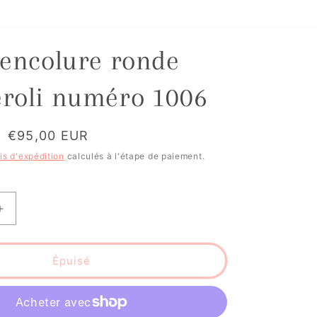
 encolure ronde
roli numéro 1006
Prix
€95,00 EUR
Épuisé
promotionnel
is d'expédition
calculés à l'étape de paiement.
Augmenter
la
quantité
de
Épuisé
Blouse
encolure
ronde